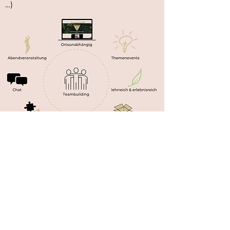
…)
Gerade bei
Mitarbeiterveranstaltungen
sind
der Kreativität keine Grenzen
g
esetzt.
Egal welches Thema Sie in den
Mittelpunkt stellen möchten, wir
kreieren für Sie ein