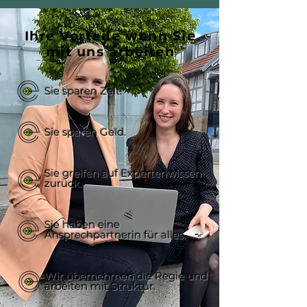
Ihre Vorteile wenn Sie
mit uns arbeiten
Sie sparen Zeit.
Sie sparen Geld.
Sie greifen auf Expertenwissen
zurück.
Sie haben eine
Ansprechpartnerin für alles.
Wir übernehmen die Regie und
arbeiten mit Struktur.