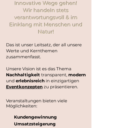
Innovative Wege gehen!
Wir handeln stets
verantwortungsvoll & im
Einklang mit Menschen und
Natur!
Das ist unser Leitsatz, der all unsere
Werte und Kernthemen
zusammenfasst.
Unsere Vision ist es das Thema
Nachhaltigkeit
tra
nsparent,
modern
und
erlebnisreich
in einzigartigen
Eventkon
zepten
zu präsentieren
.
Veranstaltungen bieten viele
Möglichkeiten:
Kundengewinnung
Umsatzsteigerung